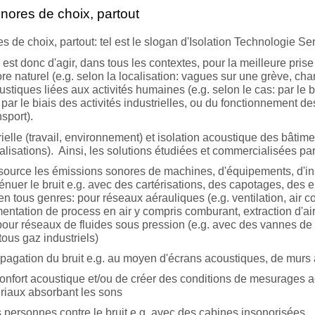
ores de choix, partout
de choix, partout: tel est le slogan d'Isolation Technologie Ser
S est donc d'agir, dans tous les contextes, pour la meilleure pri
e naturel (e.g. selon la localisation: vagues sur une grève, chan
stiques liées aux activités humaines (e.g. selon le cas: par le b
par le biais des activités industrielles, ou du fonctionnement 
nsport).
ielle (travail, environnement) et isolation acoustique des bâtimen
alisations). Ainsi, les solutions étudiées et commercialisées par
 source les émissions sonores de machines, d'équipements, d'inst
ténuer le bruit e.g. avec des cartérisations, des capotages, des
en tous genres: pour réseaux aérauliques (e.g. ventilation, air
limentation de process en air y compris comburant, extraction d'a
t pour réseaux de fluides sous pression (e.g. avec des vannes de 
ous gaz industriels)
ropagation du bruit e.g. au moyen d'écrans acoustiques, de murs a
confort acoustique et/ou de créer des conditions de mesurages a
riaux absorbant les sons
 personnes contre le bruit e.g. avec des cabines insonorisées