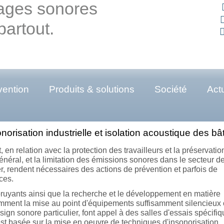
ages sonores
partout.
vention
Produits & solutions
Société
Actu
norisation industrielle et isolation acoustique des bâti
it, en relation avec la protection des travailleurs et la préservatio
néral, et la limitation des émissions sonores dans le secteur d
ier, rendent nécessaires des actions de prévention et parfois de
ces.
bruyants ainsi que la recherche et le développement en matière
amment la mise au point d'équipements suffisamment silencieux
esign sonore particulier, font appel à des salles d'essais spécifi
est basée sur la mise en oeuvre de techniques d'insonorisation