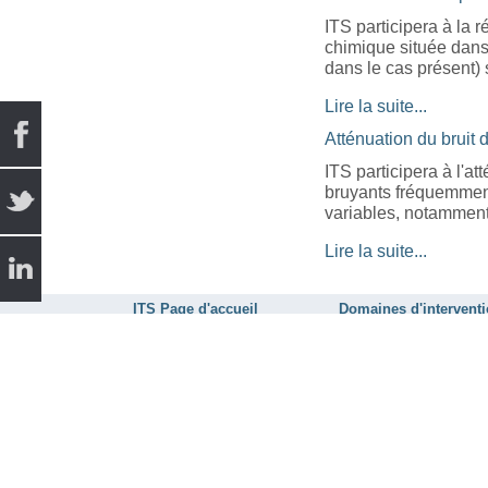
ITS participera à la 
chimique située dans
dans le cas présent)
Lire la suite...
Atténuation du bruit 
ITS participera à l'a
bruyants fréquemment 
variables, notamment 
Lire la suite...
ITS Page d'accueil
Domaines d'intervent
Sitemap
Travail - protection contre l
Crédits et remerciements
Environnement sonor
Energie - émissions son
Salles d’essais - acoust
Bâtiment - confort acous