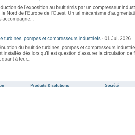
réduction de l'exposition au bruit émis par un compresseur indust
 le Nord de l'Europe de l'Ouest. Un tel mécanisme d'augmentatio
 s'accompagne...
de turbines, pompes et compresseurs industriels
- 01 Jul. 2026
tténuation du bruit de turbines, pompes et compresseurs industri
installés dès lors qu'il est question d'assurer la circulation de
quant à leur...
ion
Produits & solutions
Société
e bruit
Systèmes: catalogue applications
Activités
e
Systèmes: de A à Z
Ressources & moyens
ores
Composants: catalogue applications
Management de la qualité
ique
Composants: de A à Z
Adhésions & partenariats
tique
Composants & systèmes: de A à Z
Localisation
®
Logiciel SILDIS