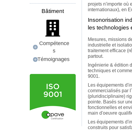
projets n'importe où
internationaux), en 
Bâtiment
Insonorisation ind
les technologies 
Mesures, missions de
Compétence
industrielle et isola
s
traitement efficace (r
partout.
Témoignages
Ingénierie & édition 
techniques et commer
9001.
Les équipements d'ins
commercialisés par IT
(pluridisciplinaire) 
pointe. Basés sur une
fonctionnelles et env
main d'oeuvre qualifi
Les équipements d'ins
construits pour satisf