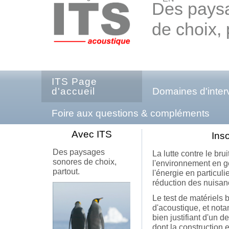
Des pays
de choix, 
ITS Page
d'accueil
Domaines d'inter
Foire aux questions & compléments
Avec ITS
Inso
Des paysages
La lutte contre le bru
sonores de choix,
l'environnement en gé
partout.
l'énergie en particul
réduction des nuisan
Le test de matériels 
d'acoustique, et not
bien justifiant d'un d
dont la construction 