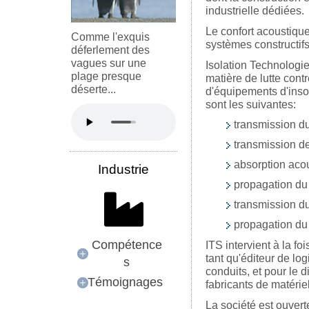
industrielle dédiées.
Le confort acoustiqu
Comme l'exquis
systèmes constructifs
déferlement des
vagues sur une
Isolation Technologi
plage presque
matière de lutte contre
déserte...
d'équipements d'inson
sont les suivantes:
transmission du
transmission de
absorption aco
Industrie
propagation du 
transmission du
propagation du 
Compétence
ITS intervient à la fo
tant qu'éditeur de lo
s
conduits, et pour le
Témoignages
fabricants de matérie
La société est ouverte