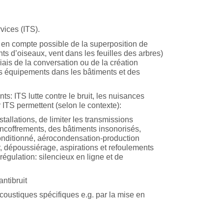
vices (ITS).
se en compte possible de la superposition de
ts d’oiseaux, vent dans les feuilles des arbres)
iais de la conversation ou de la création
des équipements dans les bâtiments et des
ts: ITS lutte contre le bruit, les nuisances
 ITS permettent (selon le contexte):
allations, de limiter les transmissions
 encoffrements, des bâtiments insonorisés,
 conditionné, aérocondensation-production
ir, dépoussiérage, aspirations et refoulements
régulation: silencieux en ligne et de
ntibruit
coustiques spécifiques e.g. par la mise en