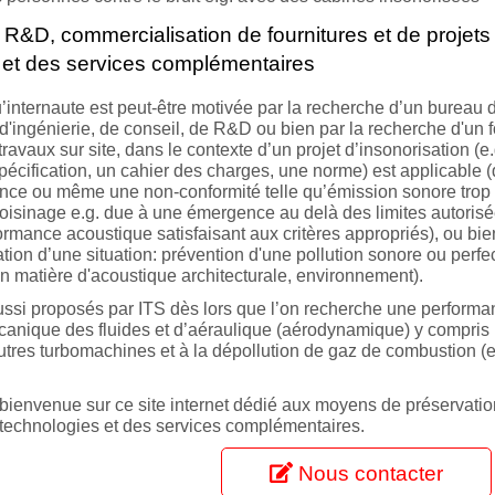
R&D, commercialisation de fournitures et de projets 
 et des services complémentaires
 qu’internaute est peut-être motivée par la recherche d’un bure
 d'ingénierie, de conseil, de R&D ou bien par la recherche d'un 
avaux sur site, dans le contexte d’un projet d’insonorisation (e
écification, un cahier des charges, une norme) est applicable (d
ance ou même une non-conformité telle qu’émission sonore trop 
oisinage e.g. due à une émergence au delà des limites autorisée
formance acoustique satisfaisant aux critères appropriés), ou b
ion d’une situation: prévention d'une pollution sonore ou perfe
n matière d'acoustique architecturale, environnement).
ussi proposés par ITS dès lors que l’on recherche une performa
anique des fluides et d’aéraulique (aérodynamique) y compris lor
tres turbomachines et à la dépollution de gaz de combustion (
 bienvenue sur ce site internet dédié aux moyens de préservati
s technologies et des services complémentaires.
Nous contacter