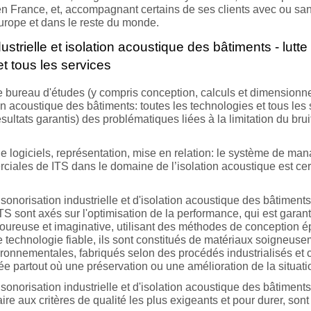
 en France, et, accompagnant certains de ses clients avec ou sa
Europe et dans le reste du monde.
ustrielle et isolation acoustique des bâtiments - lutte
et tous les services
 bureau d'études (y compris conception, calculs et dimensionne
tion acoustique des bâtiments: toutes les technologies et tous le
ésultats garantis) des problématiques liées à la limitation du br
de logiciels, représentation, mise en relation: le système de ma
ciales de ITS dans le domaine de l’isolation acoustique est ce
onorisation industrielle et d'isolation acoustique des bâtiment
S sont axés sur l'optimisation de la performance, qui est garanti
rigoureuse et imaginative, utilisant des méthodes de conception
 technologie fiable, ils sont constitués de matériaux soigneuse
ironnementales, fabriqués selon des procédés industrialisés et co
ée partout où une préservation ou une amélioration de la situati
onorisation industrielle et d'isolation acoustique des bâtiments 
aire aux critères de qualité les plus exigeants et pour durer, sont