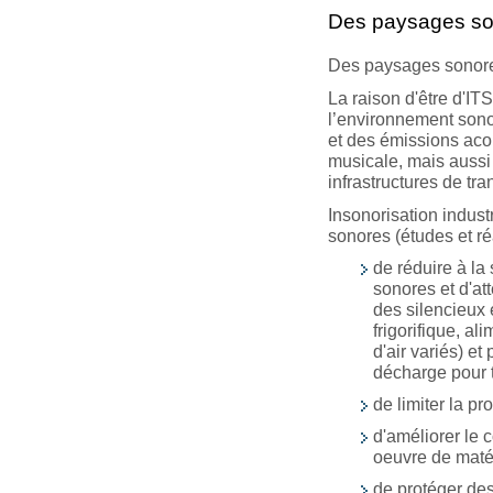
Des paysages son
Des paysages sonores 
La raison d'être d'IT
l’environnement sonor
et des émissions acou
musicale, mais aussi 
infrastructures de tra
Insonorisation industr
sonores (études et ré
de réduire à la
sonores et d'at
des silencieux 
frigorifique, a
d'air variés) e
décharge pour t
de limiter la p
d'améliorer le 
oeuvre de maté
de protéger des