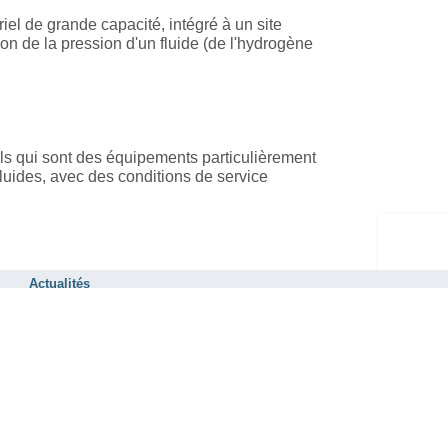
riel de grande capacité, intégré à un site
n de la pression d'un fluide (de l'hydrogène
els qui sont des équipements particulièrement
 fluides, avec des conditions de service
Actualités
Activité
Publications
Evènements
ITS et vous
En bref
Compléments
Glossaire