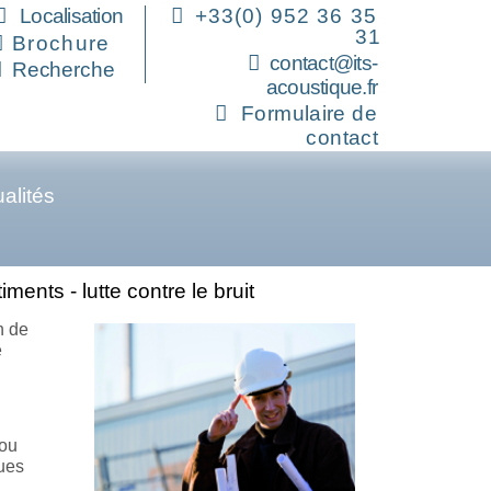
Localisation
+33(0) 952 36 35
31
Brochure
contact@its-
Recherche
acoustique.fr
Formulaire de
contact
alités
ments - lutte contre le bruit
n de
e
 ou
ques